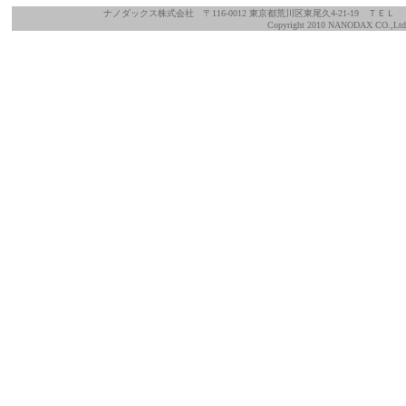
ナノダックス株式会社 〒116-0012 東京都荒川区東尾久4-21-19 Ｔ
Copyright 2010 NANODAX CO.,Ltd A